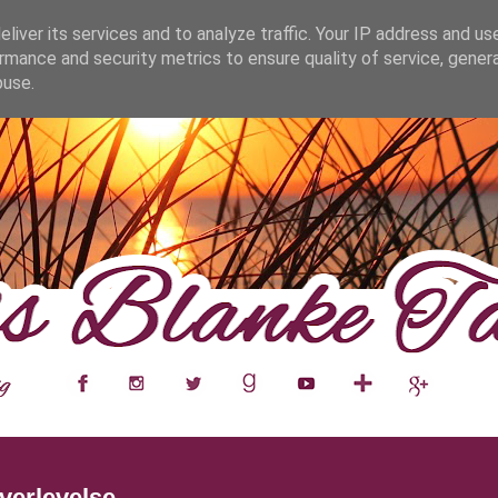
fa0
liver its services and to analyze traffic. Your IP address and us
rmance and security metrics to ensure quality of service, gene
buse.
___
__
__
__
__
__
__
___
verlevelse.