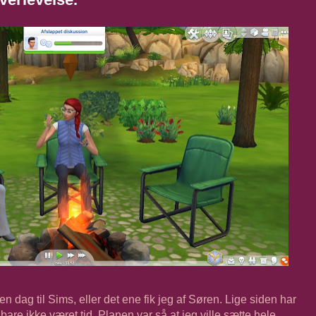
n dag til Sims, eller det ene fik jeg af Søren. Lige siden har
 bare ikke været tid. Planen var så at jeg ville sætte hele