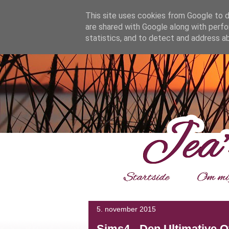
google.com, pub-4139964114599800, DIRECT, f08c47fec0942
This site uses cookies from Google to de
are shared with Google along with perfo
statistics, and to detect and address a
___
5. november 2015
Sims4 - Den Ultimative O