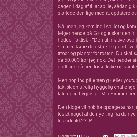
dagen i dag af til at spille, sådan gik
startede den lige med at opdatere os
Nå, men jeg kom ind i spillet og kom
følger hende på G+ og elsker den fri
hedder faktisk - "Den ultimative over
simmer, købe den største grund i will
træer og planter for resten. Du skal 
de 50.000 tror jeg nok. Det hedder 
godt lige gå ned for at fiske og saml
Men hop ind på enten g+ eller yout
faktisk en utrolig hyggelig challenge.
fald rigtig hyggeligt. Min Simmer he
Den kloge vil nok ha opdage at når je
testet noget af de nye ting fra de nye
til gode ikk?? :P
Udgivet:
01:06