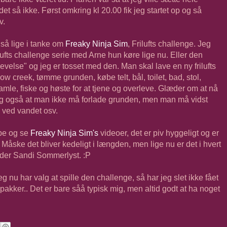
 det så ikke. Først omkring kl 20.00 fik jeg startet op og så
v.
 så lige i tanke om
Freaky Ninja Sim
, Frilufts challenge. Jeg
lufts challenge serie med Arne hun køre lige nu. Eller den
levelse" og jeg er tosset med den. Man skal lave en ny frilufts
ow creek, tømme grunden, købe telt, bål, toilet, bad, stol,
samle, fiske og høste for at tjene og overleve. Glæder om at nå
sig også at man ikke må forlade grunden, men man må vidst
e ved vandet osv.
ube og se
Freaky Ninja Sim's
videoer, det er piv hyggeligt og er
 Måske det bliver kedeligt i længden, men lige nu er det i hvert
dder Sandi Sommerlyst. :P
g nu har valg at spille den challenge, så har jeg slet ikke fået
 pakker.. Det er bare såå typisk mig, men altid godt at ha noget