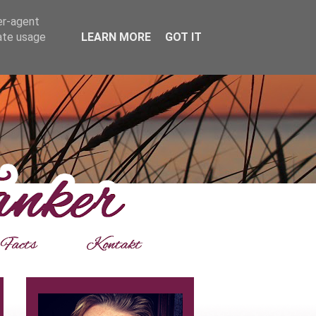
er-agent
rate usage
LEARN MORE
GOT IT
___