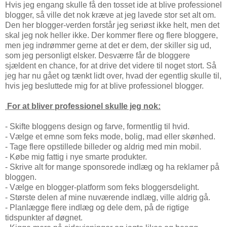
Hvis jeg engang skulle få den tosset ide at blive professionel
blogger, så ville det nok kræve at jeg lavede stor set alt om.
Den her blogger-verden forstår jeg seriøst ikke helt, men det
skal jeg nok heller ikke. Der kommer flere og flere bloggere,
men jeg indrømmer gerne at det er dem, der skiller sig ud,
som jeg personligt elsker. Desværre får de bloggere
sjældent en chance, for at drive det videre til noget stort. Så
jeg har nu gået og tænkt lidt over, hvad der egentlig skulle til,
hvis jeg besluttede mig for at blive professionel blogger.
For at bliver professionel skulle jeg nok:
- Skifte bloggens design og farve, formentlig til hvid.
- Vælge et emne som feks mode, bolig, mad eller skønhed.
- Tage flere opstillede billeder og aldrig med min mobil.
- Købe mig fattig i nye smarte produkter.
- Skrive alt for mange sponsorede indlæg og ha reklamer på
bloggen.
- Vælge en blogger-platform som feks bloggersdelight.
- Største delen af mine nuværende indlæg, ville aldrig gå.
- Planlægge flere indlæg og dele dem, på de rigtige
tidspunkter af døgnet.