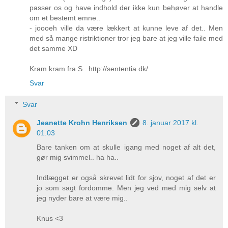
passer os og have indhold der ikke kun behøver at handle
om et bestemt emne..
- joooeh ville da være lækkert at kunne leve af det.. Men
med så mange ristriktioner tror jeg bare at jeg ville faile med
det samme XD
Kram kram fra S.. http://sententia.dk/
Svar
Svar
Jeanette Krohn Henriksen
8. januar 2017 kl.
01.03
Bare tanken om at skulle igang med noget af alt det,
gør mig svimmel.. ha ha..
Indlægget er også skrevet lidt for sjov, noget af det er
jo som sagt fordomme. Men jeg ved med mig selv at
jeg nyder bare at være mig..
Knus <3