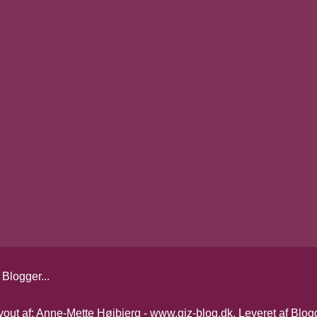
yout af: Anne-Mette Højbjerg - www.giz-blog.dk. Leveret af
Blog