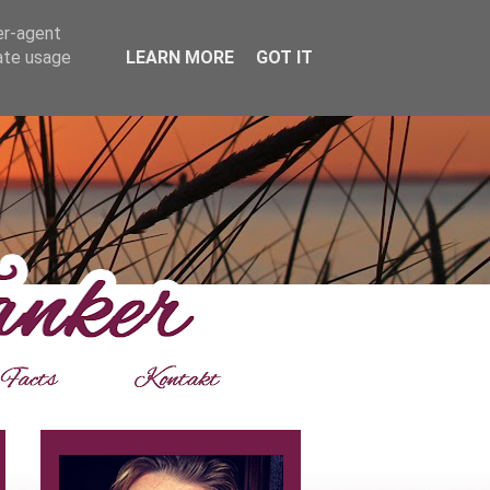
er-agent
rate usage
LEARN MORE
GOT IT
___