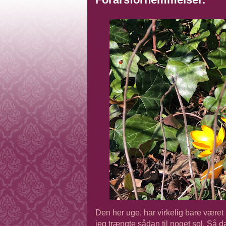
Den her uge, har virkelig bare været h
jeg trængte sådan til noget sol. Så