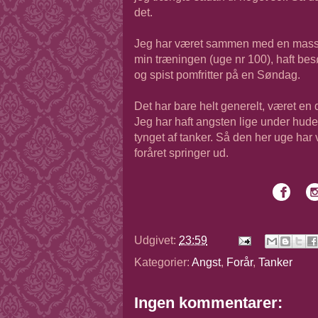
det.
Jeg har været sammen med en masse d
min træningen (uge nr 100), haft bes
og spist pomfritter på en Søndag.
Det har bare helt generelt, været en d
Jeg har haft angsten lige under huden
tynget af tanker. Så den her uge har v
foråret springer ud.
Udgivet:
23:59
Kategorier:
Angst
,
Forår
,
Tanker
Ingen kommentarer: