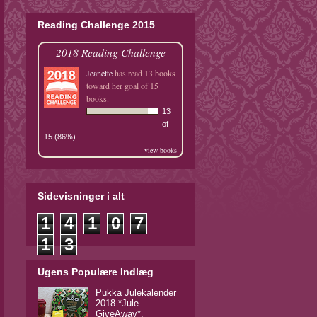
Reading Challenge 2015
2018 Reading Challenge
Jeanette
has read 13 books
toward her goal of 15
books.
13
of
15 (86%)
view books
Sidevisninger i alt
1
4
1
0
7
1
3
Ugens Populære Indlæg
Pukka Julekalender
2018 *Jule
GiveAway*.