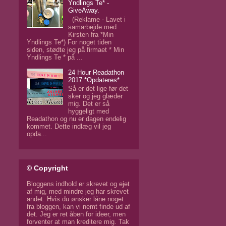
Yndlings Te* -
GiveAway.
(Reklame - Lavet i
samarbejde med
Kirsten fra *Min
Yndlings Te*) For noget tiden
siden, stødte jeg på firmaet * Min
Yndlings Te * på ...
24 Hour Readathon
2017 *Opdateres*
Så er det lige før det
sker og jeg glæder
mig. Det er så
hyggeligt med
Readathon og nu er dagen endelig
kommet. Dette indlæg vil jeg
opda...
© Copyright
Bloggens indhold er skrevet og ejet
af mig, med mindre jeg har skrevet
andet. Hvis du ønsker låne noget
fra bloggen, kan vi nemt finde ud af
det. Jeg er ret åben for ideer, men
forventer at man kreditere mig. Tak