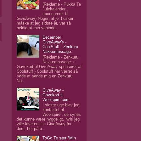
(Reklame - Pukka Te
Julekalender
sponsoreret til
GiveAway) Nogen af jer husker
måske at jeg sidste år, var så
heldig at min veninde ...
December
GiveAway's -
CoolStuff - Zenkuru
Nakkemassage.
(Reklame - Zenkuru
Nakkemassage +
Gavekort til GiveAway sponsoret af
Coolstuff ) Coolstuff har været så
søde at sende mig en Zenkuru
Na...
GiveAway -
Gavekort til
Woolspire.com
I sidste uge blev jeg
kontaktet af
Woolspire , de synes
det kunne være hyggeligt, hvis jeg
ville lave en lille GiveAway for
dem, her på b...
ToGo Te sæt *Min