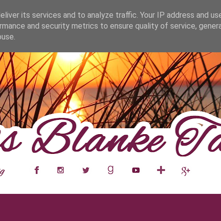
fa0
liver its services and to analyze traffic. Your IP address and us
rmance and security metrics to ensure quality of service, gene
buse.
___
__
__
__
__
__
__
___