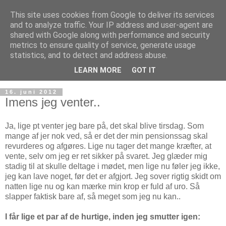
This site uses cookies from Google to deliver its services
and to analyze traffic. Your IP address and user-agent are
shared with Google along with performance and security
metrics to ensure quality of service, generate usage
statistics, and to detect and address abuse.
LEARN MORE
GOT IT
16. juni 2012
Imens jeg venter..
Ja, lige pt venter jeg bare på, det skal blive tirsdag. Som
mange af jer nok ved, så er det der min pensionssag skal
revurderes og afgøres. Lige nu tager det mange kræfter, at
vente, selv om jeg er ret sikker på svaret. Jeg glæder mig
stadig til at skulle deltage i mødet, men lige nu føler jeg ikke,
jeg kan lave noget, før det er afgjort. Jeg sover rigtig skidt om
natten lige nu og kan mærke min krop er fuld af uro. Så
slapper faktisk bare af, så meget som jeg nu kan..
I får lige et par af de hurtige, inden jeg smutter igen: