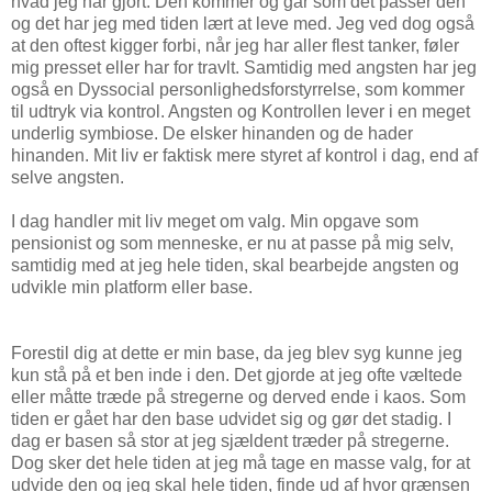
hvad jeg har gjort. Den kommer og går som det passer den
og det har jeg med tiden lært at leve med. Jeg ved dog også
at den oftest kigger forbi, når jeg har aller flest tanker, føler
mig presset eller har for travlt. Samtidig med angsten har jeg
også en Dyssocial personlighedsforstyrrelse, som kommer
til udtryk via kontrol. Angsten og Kontrollen lever i en meget
underlig symbiose. De elsker hinanden og de hader
hinanden. Mit liv er faktisk mere styret af kontrol i dag, end af
selve angsten.
I dag handler mit liv meget om valg. Min opgave som
pensionist og som menneske, er nu at passe på mig selv,
samtidig med at jeg hele tiden, skal bearbejde angsten og
udvikle min platform eller base.
Forestil dig at dette er min base, da jeg blev syg kunne jeg
kun stå på et ben inde i den. Det gjorde at jeg ofte væltede
eller måtte træde på stregerne og derved ende i kaos. Som
tiden er gået har den base udvidet sig og gør det stadig. I
dag er basen så stor at jeg sjældent træder på stregerne.
Dog sker det hele tiden at jeg må tage en masse valg, for at
udvide den og jeg skal hele tiden, finde ud af hvor grænsen