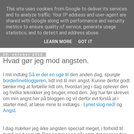
This site uses cookies from Google to deliver its services
and to analyze traffic. Your IP address and user-agent are
shared with Google along with performance and security
metrics to ensure quality of service, generate usage
statistics, and to detect and address abuse.
LEARN MORE
GOT IT
10. oktober 2012
Hvad gør jeg mod angsten.
I mit indlæg
Så er der en uge til
den anden dag, spurgte
borderlinebloggeren
, lidt ind til min angst. Kunne derfor godt
tænke mig at fortælle lidt om, hvordan jeg i dag oplever den
og hvilke teknikker jeg bruger, imod den. Jeg har før skrevet
om min angst her på bloggen og vil derfor evt forslå at i
starter med, at læse mine to indlægs -
Lynet slog ned!
og
Angst.
I dag mærker jeg ikke angsten specialt meget, i forhold til