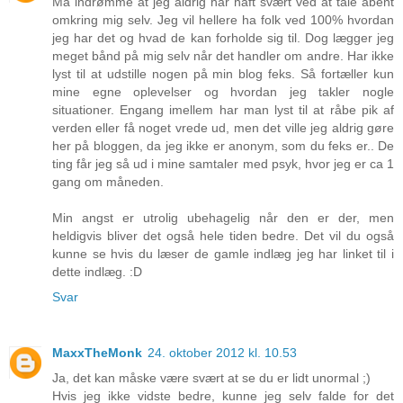
Må indrømme at jeg aldrig har haft svært ved at tale åbent
omkring mig selv. Jeg vil hellere ha folk ved 100% hvordan
jeg har det og hvad de kan forholde sig til. Dog lægger jeg
meget bånd på mig selv når det handler om andre. Har ikke
lyst til at udstille nogen på min blog feks. Så fortæller kun
mine egne oplevelser og hvordan jeg takler nogle
situationer. Engang imellem har man lyst til at råbe pik af
verden eller få noget vrede ud, men det ville jeg aldrig gøre
her på bloggen, da jeg ikke er anonym, som du feks er.. De
ting får jeg så ud i mine samtaler med psyk, hvor jeg er ca 1
gang om måneden.
Min angst er utrolig ubehagelig når den er der, men
heldigvis bliver det også hele tiden bedre. Det vil du også
kunne se hvis du læser de gamle indlæg jeg har linket til i
dette indlæg. :D
Svar
MaxxTheMonk
24. oktober 2012 kl. 10.53
Ja, det kan måske være svært at se du er lidt unormal ;)
Hvis jeg ikke vidste bedre, kunne jeg selv falde for det