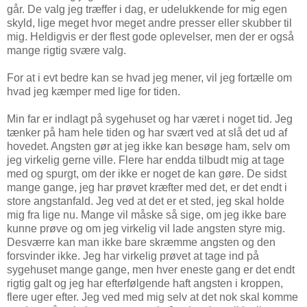
går. De valg jeg træffer i dag, er udelukkende for mig egen
skyld, lige meget hvor meget andre presser eller skubber til
mig. Heldigvis er der flest gode oplevelser, men der er også
mange rigtig svære valg.
For at i evt bedre kan se hvad jeg mener, vil jeg fortælle om
hvad jeg kæmper med lige for tiden.
Min far er indlagt på sygehuset og har været i noget tid. Jeg
tænker på ham hele tiden og har svært ved at slå det ud af
hovedet. Angsten gør at jeg ikke kan besøge ham, selv om
jeg virkelig gerne ville. Flere har endda tilbudt mig at tage
med og spurgt, om der ikke er noget de kan gøre. De sidst
mange gange, jeg har prøvet kræfter med det, er det endt i
store angstanfald. Jeg ved at det er et sted, jeg skal holde
mig fra lige nu. Mange vil måske så sige, om jeg ikke bare
kunne prøve og om jeg virkelig vil lade angsten styre mig.
Desværre kan man ikke bare skræmme angsten og den
forsvinder ikke. Jeg har virkelig prøvet at tage ind på
sygehuset mange gange, men hver eneste gang er det endt
rigtig galt og jeg har efterfølgende haft angsten i kroppen,
flere uger efter. Jeg ved med mig selv at det nok skal komme