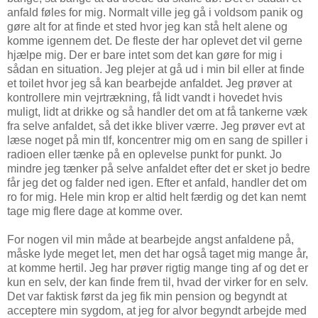
anfald føles for mig. Normalt ville jeg gå i voldsom panik og
gøre alt for at finde et sted hvor jeg kan stå helt alene og
komme igennem det. De fleste der har oplevet det vil gerne
hjælpe mig. Der er bare intet som det kan gøre for mig i
sådan en situation. Jeg plejer at gå ud i min bil eller at finde
et toilet hvor jeg så kan bearbejde anfaldet. Jeg prøver at
kontrollere min vejrtrækning, få lidt vandt i hovedet hvis
muligt, lidt at drikke og så handler det om at få tankerne væk
fra selve anfaldet, så det ikke bliver værre. Jeg prøver evt at
læse noget på min tlf, koncentrer mig om en sang de spiller i
radioen eller tænke på en oplevelse punkt for punkt. Jo
mindre jeg tænker på selve anfaldet efter det er sket jo bedre
får jeg det og falder ned igen. Efter et anfald, handler det om
ro for mig. Hele min krop er altid helt færdig og det kan nemt
tage mig flere dage at komme over.
For nogen vil min måde at bearbejde angst anfaldene på,
måske lyde meget let, men det har også taget mig mange år,
at komme hertil. Jeg har prøver rigtig mange ting af og det er
kun en selv, der kan finde frem til, hvad der virker for en selv.
Det var faktisk først da jeg fik min pension og begyndt at
acceptere min sygdom, at jeg for alvor begyndt arbejde med