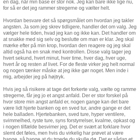
en dag, når min base er stor nok. Jeg kan bare ikke lige nu,
for så er det jeg rammer stregerne og vælter helt.
Hvordan besvare det så spørgsmålet om hvordan jeg takler
angsten. Ja som jeg skrev tidligere, handler det om valg. Jeg
vælger hele tiden, hvad jeg kan og ikke kan. Det handler om
at snakke med sig selv og beslutte om man er klar. Jeg skal
mærke efter på min krop, hvordan den reagere og jeg skal
altid også ha en snak med kontrollen. Disse valg tager jeg
hvert sekund, hvert minut, hver time, hver dag, hver uge,
hvert år og resten af livet. For de fleste virker jeg helt normal
og nogen tænker måske at jeg ikke gør noget. Men inde i
mig, arbejder jeg på højtryk.
Hvis jeg så risikere at tage det forkerte valg, vælte og ramme
stregerne, får jeg jo et angst anfald. Der er stor forskel på
hvor store min angst anfald er, nogen gange kan det bare
være lidt hjerte banken og en sved tur, andre gange er det
hele balladen. Hjertebanken, sved ture, hyper ventilere,
svimmelhed, ryste ture, syns forstyrrelser, kvalme, opkast og
i nogen tilfælde besvimer jeg. Det er svært at forklare hvor
slemt det føles, men hvis du virkelig har prøvet at være
bange, så bange at du troede du skulle dø. Det er sådan et