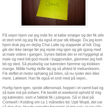
På vejen hjem var jeg inde for at købe smøger og der fik alle
et stort smil og jeg fik da også et par stk tilbage. Da jeg kom
hjem drak jeg en dejlig Chai Latte og slappede af lidt. Dog
gik der ikke længe før jeg rejste mig igen og gik igang med
at male videre i gangen. Synes faktisk der er ret hyggeligt at
male og med lidt god musik i baggrunden, glemmer jeg helt
tid og sted. Så pludselig var kæresten hjemme og klokken
mange. Måtte hurtig skifte tøj og så afsted til mekanikeren.
Fik skiftet et motor ophæng på bilen, så nu ryster den ikke
mere. Lækkert. Han fik også et smil med på vejen..
Hurtig hjem igen, spiste aftensmad, hoppet i et varmt bad og
så bare ind på sofaen. Fik bestilt et weekend ophold til mig
og kæresten, som vi faktisk fik i julegave. Så vi skal på
Comwell i Kolding om ca 1 månedes tid. Upti Wupti, det var
så den dag. Havde egnetlig forventet af mig selv at jeg ville