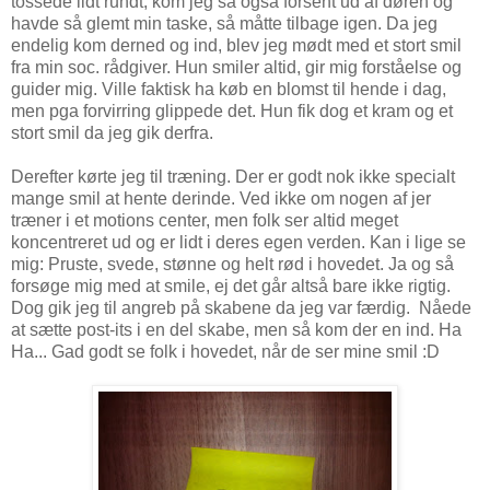
tossede lidt rundt, kom jeg så også forsent ud af døren og
havde så glemt min taske, så måtte tilbage igen. Da jeg
endelig kom derned og ind, blev jeg mødt med et stort smil
fra min soc. rådgiver. Hun smiler altid, gir mig forståelse og
guider mig. Ville faktisk ha køb en blomst til hende i dag,
men pga forvirring glippede det. Hun fik dog et kram og et
stort smil da jeg gik derfra.
Derefter kørte jeg til træning. Der er godt nok ikke specialt
mange smil at hente derinde. Ved ikke om nogen af jer
træner i et motions center, men folk ser altid meget
koncentreret ud og er lidt i deres egen verden. Kan i lige se
mig: Pruste, svede, stønne og helt rød i hovedet. Ja og så
forsøge mig med at smile, ej det går altså bare ikke rigtig.
Dog gik jeg til angreb på skabene da jeg var færdig. Nåede
at sætte post-its i en del skabe, men så kom der en ind. Ha
Ha... Gad godt se folk i hovedet, når de ser mine smil :D