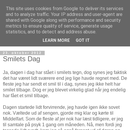
This site uses cookies from Google to deliver its services
and to analyze traffic. Your IP address and user-agent are
shared with Google along with performance and security
metrics to ensure quality of service, generate usage
statistics, and to detect and address abuse.
LEARN MORE
GOT IT
23. oktober 2012
Smilets Dag
Ja, dagen i dag har stået i smilets tegn, dog synes jeg faktisk
det har været lidt sværere end jeg lige havde regnet med. De
fleste jeg har sendt et smil til i dag, synes jeg ikke helt har
smilet tilbage. Dog er jeg blevet virkelig glad når jeg endelig
har fået et smil tilbage.
Dagen startede lidt forvirrende, jeg havde igen ikke sovet
nok. Væltede ud af sengen, gjorde mig klar og kørte til
Middelfart. Som de fleste af jer nok har læst tidligere, er jeg
til samtale på psyk 1 gang om måneden. Nå, men fordi jeg