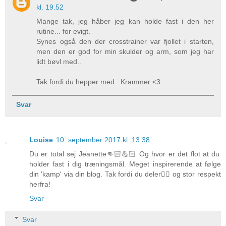
kl. 19.52
Mange tak, jeg håber jeg kan holde fast i den her
rutine... for evigt.
Synes også den der crosstrainer var fjollet i starten,
men den er god for min skulder og arm, som jeg har
lidt bøvl med..
Tak fordi du hepper med.. Krammer <3
Svar
Louise
10. september 2017 kl. 13.38
Du er total sej Jeanette👊🏻💪🏻 Og hvor er det flot at du
holder fast i dig træningsmål. Meget inspirerende at følge
din 'kamp' via din blog. Tak fordi du deler👍🏻 og stor respekt
herfra!
Svar
Svar