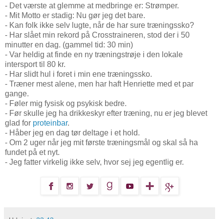
- Det værste at glemme at medbringe er: Strømper.
- Mit Motto er stadig: Nu gør jeg det bare.
- Kan folk ikke selv lugte, når de har sure træningssko?
- Har slået min rekord på Crosstraineren, stod der i 50
minutter en dag. (gammel tid: 30 min)
- Var heldig at finde en ny træningstrøje i den lokale
intersport til 80 kr.
- Har slidt hul i foret i min ene træningssko.
- Træner mest alene, men har haft Henriette med et par
gange.
- Føler mig fysisk og psykisk bedre.
- Før skulle jeg ha drikkeskyr efter træning, nu er jeg blevet
glad for
proteinbar
.
- Håber jeg en dag tør deltage i et hold.
- Om 2 uger når jeg mit første træningsmål og skal så ha
fundet på et nyt.
- Jeg fatter virkelig ikke selv, hvor sej jeg egentlig er.