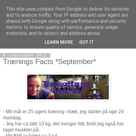
This site uses cookies from Google to deliver its services
and to analyze traffic. Your IP address and user-agent are
shared with Google along with performance and security
metrics to ensure quality of service, generate usage
statistics, and to detect and address abuse.
LEARN MORE
GOT IT
9. september 2017
Trænings Facts *September*
- Mit mål er 25 ugers træning i træk, jeg starter på uge 24
mandag.
- Jeg har ca tabt 10 kg, det svinger lidt, fordi jeg også har
taget muskler på.
- Mit BMI er faldet ca 3 tal.