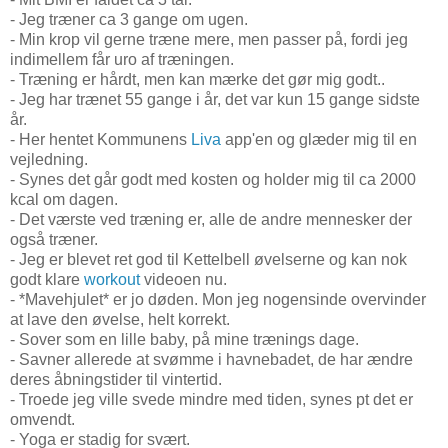
- Jeg træner ca 3 gange om ugen.
- Min krop vil gerne træne mere, men passer på, fordi jeg
indimellem får uro af træningen.
- Træning er hårdt, men kan mærke det gør mig godt..
- Jeg har trænet 55 gange i år, det var kun 15 gange sidste
år.
- Her hentet Kommunens
Liva
app'en og glæder mig til en
vejledning.
- Synes det går godt med kosten og holder mig til ca 2000
kcal om dagen.
- Det værste ved træning er, alle de andre mennesker der
også træner.
- Jeg er blevet ret god til Kettelbell øvelserne og kan nok
godt klare
workout
videoen nu.
- *Mavehjulet* er jo døden. Mon jeg nogensinde overvinder
at lave den øvelse, helt korrekt.
- Sover som en lille baby, på mine trænings dage.
- Savner allerede at svømme i havnebadet, de har ændre
deres åbningstider til vintertid.
- Troede jeg ville svede mindre med tiden, synes pt det er
omvendt.
- Yoga er stadig for svært.