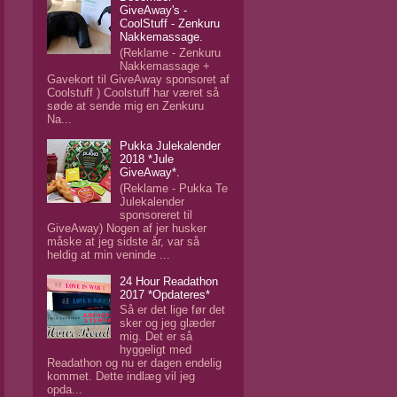
GiveAway's -
CoolStuff - Zenkuru
Nakkemassage.
(Reklame - Zenkuru
Nakkemassage +
Gavekort til GiveAway sponsoret af
Coolstuff ) Coolstuff har været så
søde at sende mig en Zenkuru
Na...
Pukka Julekalender
2018 *Jule
GiveAway*.
(Reklame - Pukka Te
Julekalender
sponsoreret til
GiveAway) Nogen af jer husker
måske at jeg sidste år, var så
heldig at min veninde ...
24 Hour Readathon
2017 *Opdateres*
Så er det lige før det
sker og jeg glæder
mig. Det er så
hyggeligt med
Readathon og nu er dagen endelig
kommet. Dette indlæg vil jeg
opda...