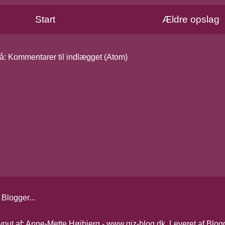
Start
Ældre opslag
å:
Kommentarer til indlægget (Atom)
yout af: Anne-Mette Højbjerg - www.giz-blog.dk. Leveret af
Blog