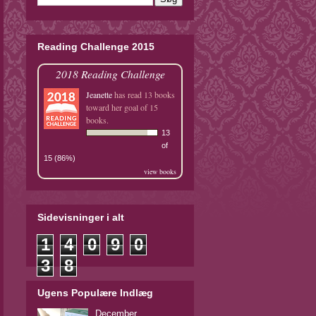
Reading Challenge 2015
2018 Reading Challenge
Jeanette
has read 13 books
toward her goal of 15
books.
13
of
15 (86%)
view books
Sidevisninger i alt
1
4
0
9
0
3
8
Ugens Populære Indlæg
December