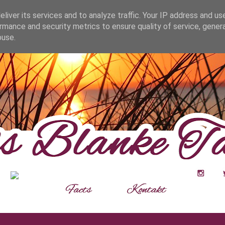
fa0
liver its services and to analyze traffic. Your IP address and us
rmance and security metrics to ensure quality of service, gene
buse.
__
__
__
___