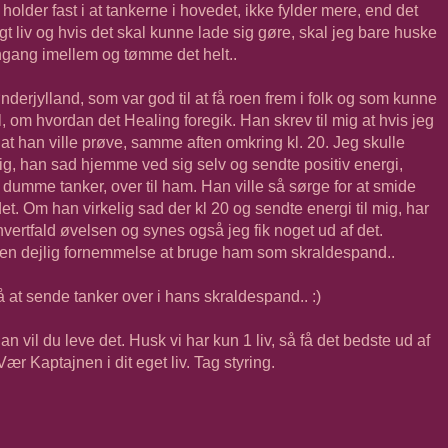
, holder fast i at tankerne i hovedet, ikke fylder mere, end det
ligt liv og hvis det skal kunne lade sig gøre, skal jeg bare huske
ngang imellem og tømme det helt..
erjylland, som var god til at få roen frem i folk og som kunne
 om hvordan det Healing foregik. Han skrev til mig at hvis jeg
e at han ville prøve, samme aften omkring kl. 20. Jeg skulle
e mig, han sad hjemme ved sig selv og sendte positiv energi,
e dumme tanker, over til ham. Han ville så sørge for at smide
et. Om han virkelig sad der kl 20 og sendte energi til mig, har
vertfald øvelsen og synes også jeg fik noget ud af det.
 en dejlig fornemmelse at bruge ham som skraldespand..
å at sende tanker over i hans skraldespand.. :)
an vil du leve det. Husk vi har kun 1 liv, så få det bedste ud af
ær Kaptajnen i dit eget liv. Tag styring.