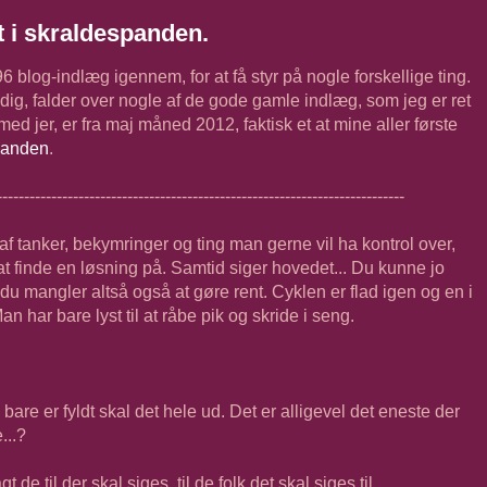
t i skraldespanden.
 blog-indlæg igennem, for at få styr på nogle forskellige ting.
dig, falder over nogle af de gode gamle indlæg, som jeg er ret
 med jer, er fra maj måned 2012, faktisk et at mine aller første
panden
.
---------------------------------------------------------------------------
n af tanker, bekymringer og ting man gerne vil ha kontrol over,
 finde en løsning på. Samtid siger hovedet... Du kunne jo
u mangler altså også at gøre rent. Cyklen er flad igen og en i
an har bare lyst til at råbe pik og skride i seng.
bare er fyldt skal det hele ud. Det er alligevel det eneste der
...?
de til der skal siges, til de folk det skal siges til..