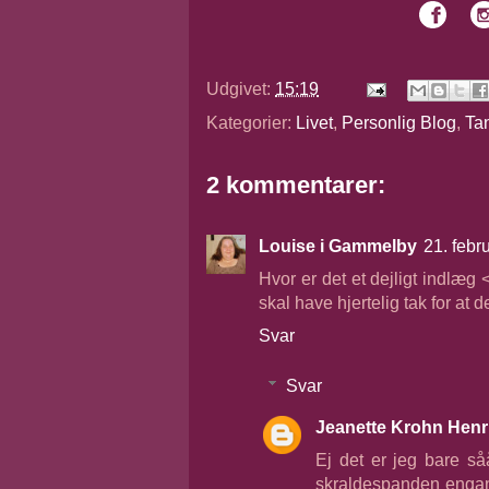
Udgivet:
15:19
Kategorier:
Livet
,
Personlig Blog
,
Ta
2 kommentarer:
Louise i Gammelby
21. febr
Hvor er det et dejligt indlæg
skal have hjertelig tak for at 
Svar
Svar
Jeanette Krohn Henr
Ej det er jeg bare så
skraldespanden engang