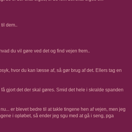
 til dem..
 hvad du vil gøre ved det og find vejen frem..
syk, hvor du kan læsse af, så gør brug af det. Ellers tag en
g få gjort det der skal gøres. Smid det hele i skralde spanden
nu... er blevet bedre til at takle tingene hen af vejen, men jeg
ingene i opløbet, så ender jeg sgu med at gå i seng, pga