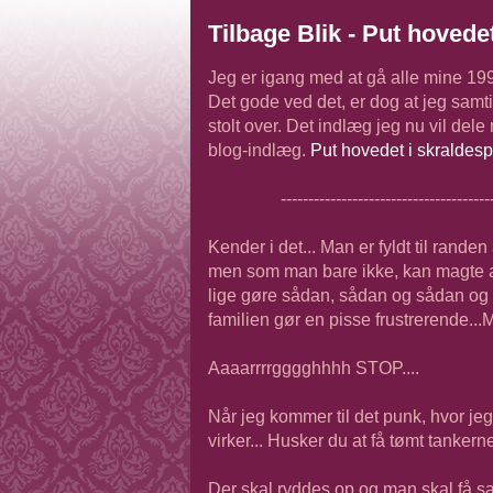
Tilbage Blik - Put hovede
Jeg er igang med at gå alle mine 1996
Det gode ved det, er dog at jeg samti
stolt over. Det indlæg jeg nu vil dele
blog-indlæg.
Put hovedet i skraldes
--------------------------------------
Kender i det... Man er fyldt til rande
men som man bare ikke, kan magte at
lige gøre sådan, sådan og sådan og d
familien gør en pisse frustrerende...M
Aaaarrrrgggghhhh STOP....
Når jeg kommer til det punk, hvor jeg 
virker... Husker du at få tømt tankerne
Der skal ryddes op og man skal få sagt 