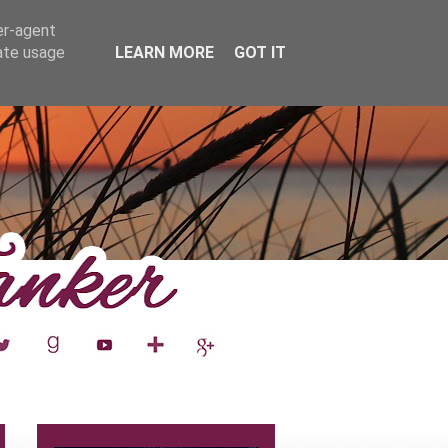
er-agent
rate usage
LEARN MORE
GOT IT
__
__
__
__
___