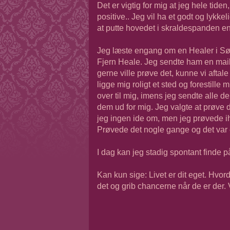
Det er vigtig for mig at jeg hele tiden
positive.. Jeg vil ha et godt og lykke
at putte hovedet i skraldespanden e
Jeg læste engang om en Healer i Sønd
Fjern Heale. Jeg sendte ham en mail,
gerne ville prøve det, kunne vi aftal
ligge mig roligt et sted og forestill
over til mig, imens jeg sendte alle d
dem ud for mig. Jeg valgte at prøve d
jeg ingen ide om, men jeg prøvede ih
Prøvede det nogle gange og det var
I dag kan jeg stadig spontant finde p
Kan kun sige: Livet er dit eget. Hvord
det og grib chancerne når de er der. V